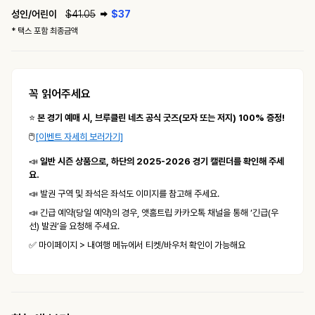
성인
/어린이
$
41.05
$
37
* 택스 포함 최종금액
꼭 읽어주세요
⭐️
본 경기 예매 시, 브루클린 네츠 공식 굿즈(모자 또는 저지) 100% 증정!
🖱️
[이벤트 자세히 보러가기]
📣
일반 시즌 상품으로, 하단의 2025-2026 경기 캘린더를 확인해 주세
요.
📣 발권 구역 및 좌석은 좌석도 이미지를 참고해 주세요.
📣 긴급 예약(당일 예약)의 경우, 앳홈트립 카카오톡 채널을 통해 ‘긴급(우
선) 발권’을 요청해 주세요.
✅ 마이페이지 > 내여행 메뉴에서 티켓/바우처 확인이 가능해요