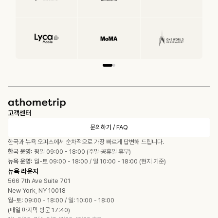
고객센터
문의하기 / FAQ
한국과 뉴욕 오피스에서 순차적으로 가장 빠르게 답변해 드립니다.
한국 운영:
평일 09:00 - 18:00 (주말·공휴일 휴무)
뉴욕 운영:
월-토 09:00 - 18:00 / 일 10:00 - 18:00 (현지 기준)
뉴욕 라운지
566 7th Ave Suite 701
New York, NY 10018
월–토: 09:00 - 18:00 / 일: 10:00 - 18:00
(매일 마지막 방문 17:40)